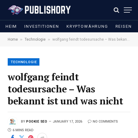
HEIM
INVESTITIONEN
KRYPTOWÄHRUNG
REISEN
»
»
Home
Technologie
wolfgang feindt todesursache – Was bekannt ist und was nicht
TECHNOLOGIE
wolfgang feindt
todesursache – Was
bekannt ist und was nicht
BY
POOKIE SEO
JANUARY 17, 2026
NO COMMENTS
6 MINS READ