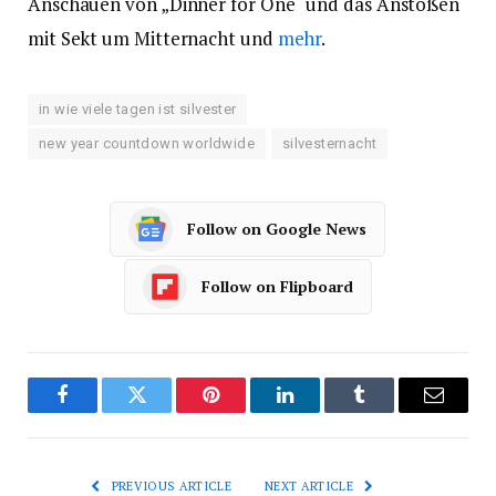
Anschauen von „Dinner for One“ und das Anstoßen
mit Sekt um Mitternacht und
mehr
.
in wie viele tagen ist silvester
new year countdown worldwide
silvesternacht
Follow on Google News
Follow on Flipboard
Facebook
Twitter
Pinterest
LinkedIn
Tumblr
Email
PREVIOUS ARTICLE
NEXT ARTICLE