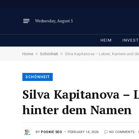
Wednesday, August 5
HEIM
INVEST
»
»
Home
Schönheit
Silva Kapitanova – Leben, Karriere und d
SCHÖNHEIT
Silva Kapitanova – 
hinter dem Namen
BY
POOKIE SEO
FEBRUARY 14, 2026
NO COMMENTS