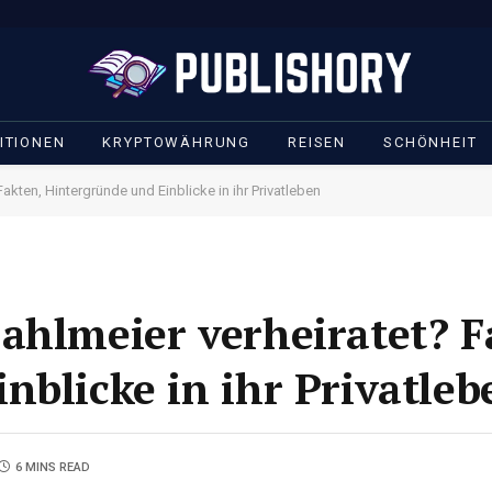
ITIONEN
KRYPTOWÄHRUNG
REISEN
SCHÖNHEIT
akten, Hintergründe und Einblicke in ihr Privatleben
ahlmeier verheiratet? F
nblicke in ihr Privatleb
6 MINS READ