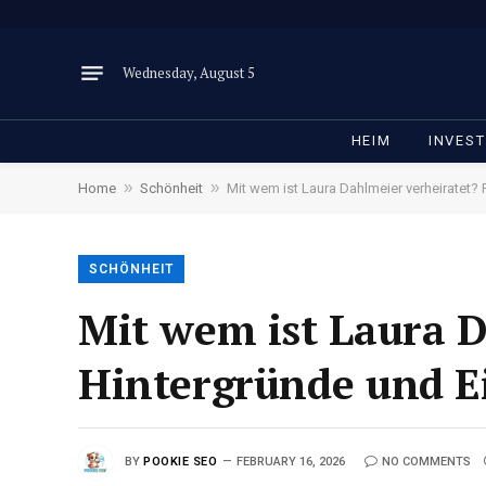
Wednesday, August 5
HEIM
INVEST
»
»
Home
Schönheit
Mit wem ist Laura Dahlmeier verheiratet? F
SCHÖNHEIT
Mit wem ist Laura D
Hintergründe und Ei
BY
POOKIE SEO
FEBRUARY 16, 2026
NO COMMENTS