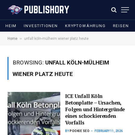
HEIM
INVESTITIONEN
KRYPTOWÄHRUNG
REISEN
»
Home
unfall köln-mülheim wiener platz heute
BROWSING:
UNFALL KÖLN-MÜLHEIM
WIENER PLATZ HEUTE
ICE Unfall Köln
Betonplatte – Ursachen,
Folgen und Hintergründe
eines schockierenden
Vorfalls
BY
POOKIE SEO
FEBRUARY 11, 2026