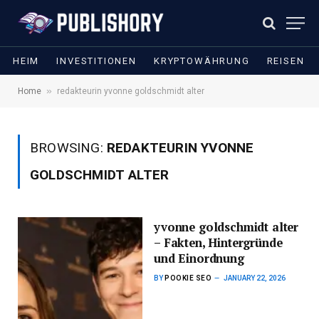
HEIM
INVESTITIONEN
KRYPTOWÄHRUNG
REISEN
»
Home
redakteurin yvonne goldschmidt alter
BROWSING:
REDAKTEURIN YVONNE
GOLDSCHMIDT ALTER
yvonne goldschmidt alter
– Fakten, Hintergründe
und Einordnung
BY
POOKIE SEO
JANUARY 22, 2026