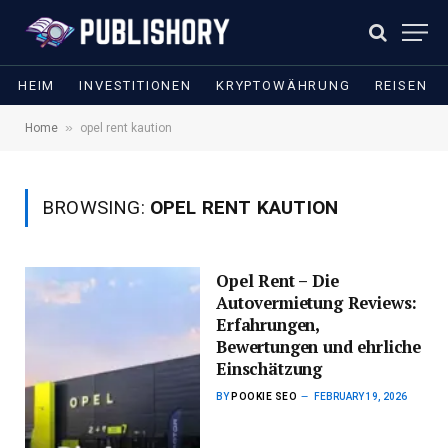
HEIM
INVESTITIONEN
KRYPTOWÄHRUNG
REISEN
»
Home
opel rent kaution
BROWSING:
OPEL RENT KAUTION
Opel Rent – Die
Autovermietung Reviews:
Erfahrungen,
Bewertungen und ehrliche
Einschätzung
BY
POOKIE SEO
FEBRUARY 19, 2026