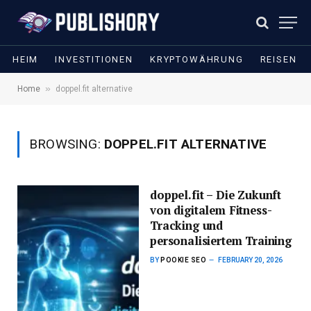
HEIM
INVESTITIONEN
KRYPTOWÄHRUNG
REISEN
»
Home
doppel.fit alternative
BROWSING:
DOPPEL.FIT ALTERNATIVE
doppel.fit – Die Zukunft
von digitalem Fitness-
Tracking und
personalisiertem Training
BY
POOKIE SEO
FEBRUARY 20, 2026