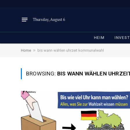
Thursday, August 6
HEIM
INVEST
»
Home
bis wann wählen uhrzeit kommunalwahl
BROWSING:
BIS WANN WÄHLEN UHRZE