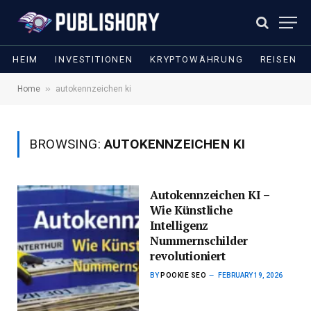
HEIM
INVESTITIONEN
KRYPTOWÄHRUNG
REISEN
»
Home
autokennzeichen ki​
BROWSING:
AUTOKENNZEICHEN KI​
Autokennzeichen KI –
Wie Künstliche
Intelligenz
Nummernschilder
revolutioniert
BY
POOKIE SEO
FEBRUARY 19, 2026